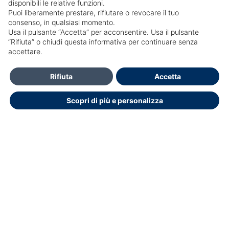
disponibili le relative funzioni.
Puoi liberamente prestare, rifiutare o revocare il tuo
consenso, in qualsiasi momento.
Usa il pulsante “Accetta” per acconsentire. Usa il pulsante
SailPortal 8.5.1 build 18
“Rifiuta” o chiudi questa informativa per continuare senza
accettare.
HELP DESK OPENDOCTOR
info@opendoctor.it
Rifiuta
Accetta
+39 089 934 00 01
Scopri di più e personalizza
+39 3348792286
Dichiarazione di accessibilità
Copyright © 2026.
Educasoftware