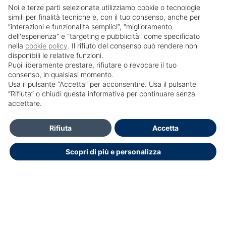
Noi e terze parti selezionate utilizziamo cookie o tecnologie
simili per finalità tecniche e, con il tuo consenso, anche per
“interazioni e funzionalità semplici”, “miglioramento
dell'esperienza” e “targeting e pubblicità” come specificato
nella
cookie policy
. Il rifiuto del consenso può rendere non
disponibili le relative funzioni.
Puoi liberamente prestare, rifiutare o revocare il tuo
consenso, in qualsiasi momento.
Usa il pulsante “Accetta” per acconsentire. Usa il pulsante
SailPortal 8.5.1 build 18
“Rifiuta” o chiudi questa informativa per continuare senza
accettare.
HELP DESK OPENDOCTOR
info@opendoctor.it
Rifiuta
Accetta
+39 089 934 00 01
Scopri di più e personalizza
+39 3348792286
Dichiarazione di accessibilità