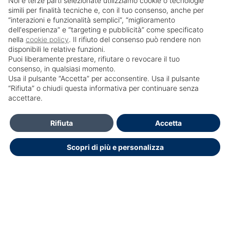
Noi e terze parti selezionate utilizziamo cookie o tecnologie
simili per finalità tecniche e, con il tuo consenso, anche per
“interazioni e funzionalità semplici”, “miglioramento
dell'esperienza” e “targeting e pubblicità” come specificato
nella
cookie policy
. Il rifiuto del consenso può rendere non
disponibili le relative funzioni.
Puoi liberamente prestare, rifiutare o revocare il tuo
consenso, in qualsiasi momento.
Usa il pulsante “Accetta” per acconsentire. Usa il pulsante
SailPortal 8.5.1 build 18
“Rifiuta” o chiudi questa informativa per continuare senza
accettare.
HELP DESK OPENDOCTOR
info@opendoctor.it
Rifiuta
Accetta
+39 089 934 00 01
Scopri di più e personalizza
+39 3348792286
Dichiarazione di accessibilità