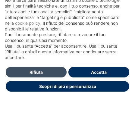
Noi e terze parti selezionate utilizziamo cookie o tecnologie
simili per finalità tecniche e, con il tuo consenso, anche per
“interazioni e funzionalità semplici”, “miglioramento
dell'esperienza” e “targeting e pubblicità” come specificato
nella
cookie policy
. Il rifiuto del consenso può rendere non
disponibili le relative funzioni.
Puoi liberamente prestare, rifiutare o revocare il tuo
consenso, in qualsiasi momento.
Usa il pulsante “Accetta” per acconsentire. Usa il pulsante
SailPortal 8.5.1 build 18
“Rifiuta” o chiudi questa informativa per continuare senza
accettare.
HELP DESK OPENDOCTOR
info@opendoctor.it
Rifiuta
Accetta
+39 089 934 00 01
Scopri di più e personalizza
+39 3348792286
Dichiarazione di accessibilità