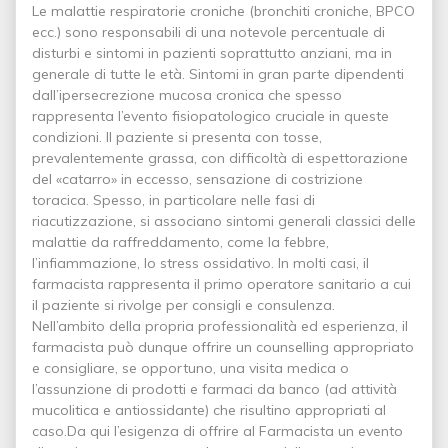
Le malattie respiratorie croniche (bronchiti croniche, BPCO
ecc.) sono responsabili di una notevole percentuale di
disturbi e sintomi in pazienti soprattutto anziani, ma in
generale di tutte le età. Sintomi in gran parte dipendenti
dall’ipersecrezione mucosa cronica che spesso
rappresenta l’evento fisiopatologico cruciale in queste
condizioni. Il paziente si presenta con tosse,
prevalentemente grassa, con difficoltà di espettorazione
del «catarro» in eccesso, sensazione di costrizione
toracica. Spesso, in particolare nelle fasi di
riacutizzazione, si associano sintomi generali classici delle
malattie da raffreddamento, come la febbre,
l’infiammazione, lo stress ossidativo. In molti casi, il
farmacista rappresenta il primo operatore sanitario a cui
il paziente si rivolge per consigli e consulenza.
Nell’ambito della propria professionalità ed esperienza, il
farmacista può dunque offrire un counselling appropriato
e consigliare, se opportuno, una visita medica o
l’assunzione di prodotti e farmaci da banco (ad attività
mucolitica e antiossidante) che risultino appropriati al
caso.Da qui l’esigenza di offrire al Farmacista un evento