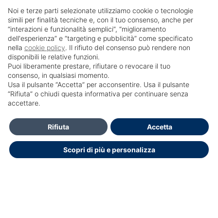
Noi e terze parti selezionate utilizziamo cookie o tecnologie
simili per finalità tecniche e, con il tuo consenso, anche per
“interazioni e funzionalità semplici”, “miglioramento
dell'esperienza” e “targeting e pubblicità” come specificato
nella
cookie policy
. Il rifiuto del consenso può rendere non
disponibili le relative funzioni.
Puoi liberamente prestare, rifiutare o revocare il tuo
consenso, in qualsiasi momento.
Usa il pulsante “Accetta” per acconsentire. Usa il pulsante
SailPortal 8.5.1 build 18
“Rifiuta” o chiudi questa informativa per continuare senza
accettare.
HELP DESK OPENDOCTOR
info@opendoctor.it
Rifiuta
Accetta
+39 089 934 00 01
Scopri di più e personalizza
+39 3348792286
Dichiarazione di accessibilità