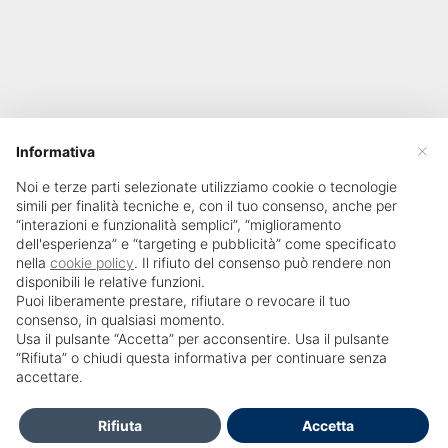
×
Informativa
Noi e terze parti selezionate utilizziamo cookie o tecnologie
simili per finalità tecniche e, con il tuo consenso, anche per
“interazioni e funzionalità semplici”, “miglioramento
dell'esperienza” e “targeting e pubblicità” come specificato
nella
cookie policy
. Il rifiuto del consenso può rendere non
disponibili le relative funzioni.
Puoi liberamente prestare, rifiutare o revocare il tuo
consenso, in qualsiasi momento.
Usa il pulsante “Accetta” per acconsentire. Usa il pulsante
SailPortal 8.5.1 build 18
“Rifiuta” o chiudi questa informativa per continuare senza
accettare.
HELP DESK OPENDOCTOR
info@opendoctor.it
Rifiuta
Accetta