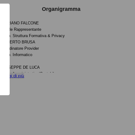
Organigramma
MARIANO FALCONE
Legale Rappresentante
Resp. Struttura Formativa & Privacy
ROBERTO BRUSA
Coordinatore Provider
Resp. Informatico
GIUSEPPE DE LUCA
Resp. Amministrativo/Contabile
Leggi di più
Gestione Fornitori
DANIELE GRECO
Resp. Segreteria ECM
ASQ Assicurazione Qualità
ELEONORA FALCONE
MARCO DE SIMONE
ALFONSO FARINA