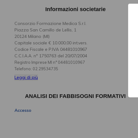
Informazioni societarie
Consorzio Formazione Medica S.r.l.
Piazza San Camillo de Lellis, 1
20124 Milano (MI)
Capitale sociale € 10.000,00 int.vers.
Codice Fiscale e P.IVA 04481010967
C.C.I.A.A. n° 1750763 del 20/07/2004
Registro Imprese MI n° 04481010967
Telefono: 02.29534735
Leggi di più
Email:
info@coformed.it
ANALISI DEI FABBISOGNI FORMATIVI
Accesso