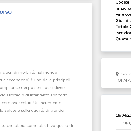
Codice:
Inizio c
corso
Fine co
Giorni c
Totale 
Iscrizio
Quota p
ncipali di morbilità nel mondo
SALA
 e secondaria) è una delle principali
FORMIA
compliance dei pazienti per i diversi
ia strategia di intervento sanitario,
e cardiovascolari. Un incremento
salute e sulla qualità di vita dei
19/04/2
15:3
o che abbia come obiettivo quello di