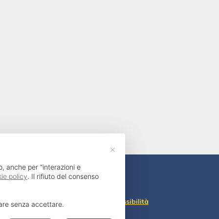
×
o, anche per “interazioni e
ie policy
. Il rifiuto del consenso
Dichiarazione di accessibilità
uare senza accettare.