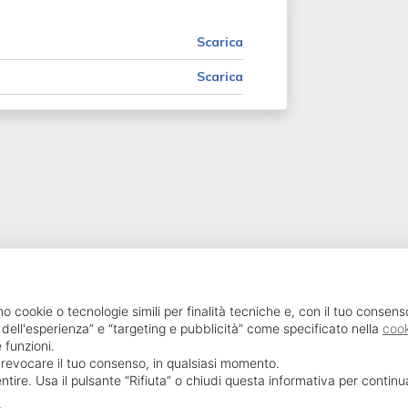
Scarica
Scarica
SailPortal 8.5.1 build 18
mo cookie o tecnologie simili per finalità tecniche e, con il tuo consens
 dell'esperienza” e “targeting e pubblicità” come specificato nella
cook
 funzioni.
o revocare il tuo consenso, in qualsiasi momento.
ntire. Usa il pulsante “Rifiuta” o chiudi questa informativa per contin