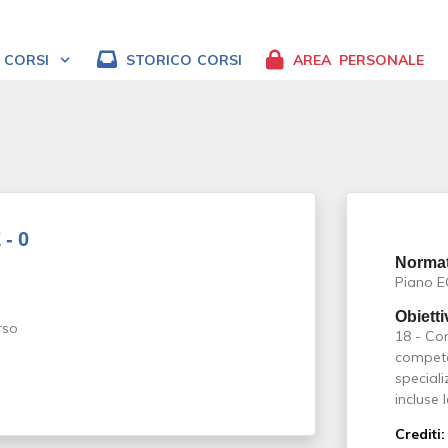
CORSI
STORICO
CORSI
AREA
PERSONALE
- 0
Normat
Piano 
Obietti
18 - Co
competen
speciali
incluse 
Crediti: