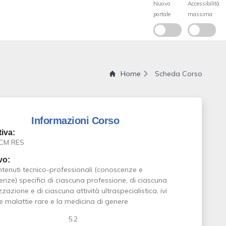
Home
Scheda Corso
Informazioni Corso
iva:
ECM RES
vo:
ntenuti tecnico-professionali (conoscenze e
ze) specifici di ciascuna professione, di ciascuna
zzazione e di ciascuna attività ultraspecialistica, ivi
le malattie rare e la medicina di genere
5.2