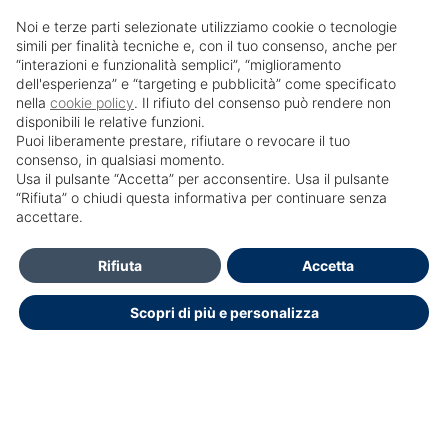
Noi e terze parti selezionate utilizziamo cookie o tecnologie
simili per finalità tecniche e, con il tuo consenso, anche per
“interazioni e funzionalità semplici”, “miglioramento
dell'esperienza” e “targeting e pubblicità” come specificato
nella
cookie policy
. Il rifiuto del consenso può rendere non
disponibili le relative funzioni.
Puoi liberamente prestare, rifiutare o revocare il tuo
consenso, in qualsiasi momento.
Usa il pulsante “Accetta” per acconsentire. Usa il pulsante
SailPortal 8.5.1 build 18
“Rifiuta” o chiudi questa informativa per continuare senza
accettare.
HELP DESK OPENDOCTOR
info@opendoctor.it
Rifiuta
Accetta
+39 089 934 00 01
Scopri di più e personalizza
+39 3348792286
Dichiarazione di accessibilità