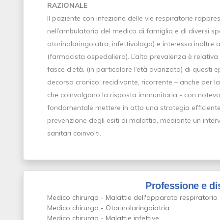
RAZIONALE
Il paziente con infezione delle vie respiratorie rappre
nell’ambulatorio del medico di famiglia e di diversi s
otorinolaringoiatra, infettivologo) e interessa inoltre a
(farmacista ospedaliero). L’alta prevalenza è relativa 
fasce d’età, (in particolare l’età avanzata) di ques
decorso cronico, recidivante, ricorrente – anche per 
che coinvolgono la risposta immunitaria - con notevo
fondamentale mettere in atto una strategia efficiente 
prevenzione degli esiti di malattia, mediante un interv
sanitari coinvolti.
Professione e di
Medico chirurgo - Malattie dell'apparato respiratorio
Medico chirurgo - Otorinolaringoiatria
Medico chirurgo - Malattie infettive