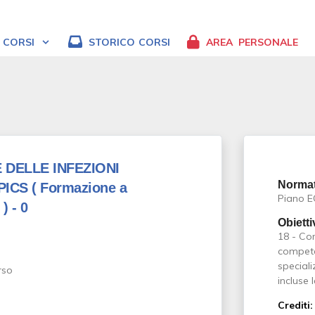
CORSI
STORICO
CORSI
AREA
PERSONALE
 DELLE INFEZIONI
Normat
PICS
( Formazione a
Piano 
 )
- 0
Obietti
18 - Co
competen
speciali
incluse 
Crediti: