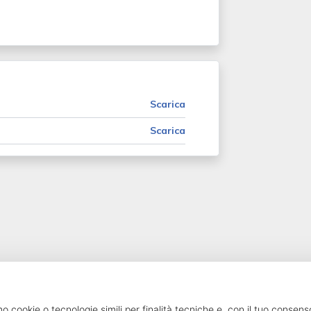
Scarica
Scarica
SailPortal 8.5.1 build 18
mo cookie o tecnologie simili per finalità tecniche e, con il tuo consens