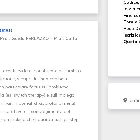
Codice:
Inizio c
Fine co
Totale 
Posti Di
corso
Iscrizio
– Prof. Guido FERLAZZO – Prof. Carlo
Quota p
recenti evidenze pubblicate nell’ambito
iratorie, sempre in linea con best
on particolare focus sul problema
rla (es. switch therapy) e sull’impiego
on li
eminari, materiali di approfondimenti)
ento attivo e il coinvolgimento del
sion making che riguarda tutti gli step