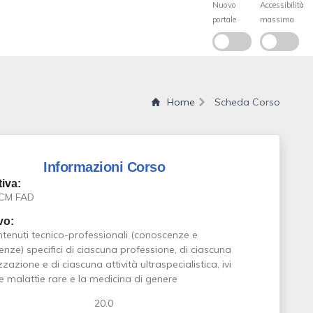
Home
Scheda Corso
Informazioni Corso
iva:
ECM FAD
vo:
ntenuti tecnico-professionali (conoscenze e
ze) specifici di ciascuna professione, di ciascuna
zzazione e di ciascuna attività ultraspecialistica, ivi
le malattie rare e la medicina di genere
20.0