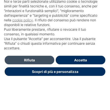
Noi e terze parti selezionate utilizziamo cookie o tecnologie
simili per finalità tecniche e, con il tuo consenso, anche per
“interazioni e funzionalità semplici”, “miglioramento
dell'esperienza” e “targeting e pubblicità” come specificato
nella
cookie policy
. Il rifiuto del consenso può rendere non
disponibili le relative funzioni.
Puoi liberamente prestare, rifiutare o revocare il tuo
consenso, in qualsiasi momento.
Usa il pulsante “Accetta” per acconsentire. Usa il pulsante
SailPortal 8.5.1 build 18
“Rifiuta” o chiudi questa informativa per continuare senza
accettare.
HELP DESK OPENDOCTOR
info@opendoctor.it
Rifiuta
Accetta
+39 089 934 00 01
Scopri di più e personalizza
+39 3348792286
Dichiarazione di accessibilità