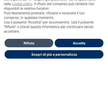
nella
cookie policy
. Il rifiuto del consenso può rendere non
disponibili le relative funzioni.
Puoi liberamente prestare, rifiutare o revocare il tuo
consenso, in qualsiasi momento.
Usa il pulsante “Accetta” per acconsentire. Usa il pulsante
SailPortal 8.5.1 build 18
“Rifiuta” o chiudi questa informativa per continuare senza
accettare.
HELP DESK OPENDOCTOR
info@opendoctor.it
Rifiuta
Accetta
+39 089 934 00 01
Scopri di più e personalizza
+39 3348792286
Dichiarazione di accessibilità
Copyright © 2026.
Educasoftware